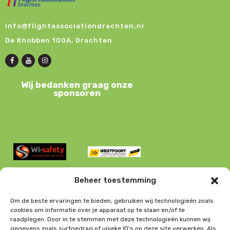
t
e
t
i
r
e
e
info@flightassociationdrachten.nl
g
n
De Knobben 100A, Drachten
e
v
e
Wij bedanken graag onze
n
sponsoren
n
a
v
i
g
a
Beheer toestemming
t
i
Om de beste ervaringen te bieden, gebruiken wij technologieën zoals
cookies om informatie over je apparaat op te slaan en/of te
e
raadplegen. Door in te stemmen met deze technologieën kunnen wij
gegevens zoals surfgedrag of unieke ID's op deze site verwerken. Als