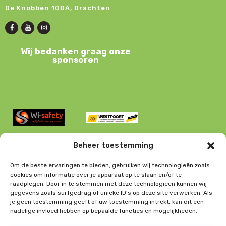
k
n
De Knobben 100A, Drachten
.
e
n
n
a
e
v
Wij bedanken graag onze
i
n
sponsoren
g
w
a
e
t
e
i
r
e
g
e
Beheer toestemming
v
e
Om de beste ervaringen te bieden, gebruiken wij technologieën zoals
cookies om informatie over je apparaat op te slaan en/of te
n
raadplegen. Door in te stemmen met deze technologieën kunnen wij
n
gegevens zoals surfgedrag of unieke ID's op deze site verwerken. Als
je geen toestemming geeft of uw toestemming intrekt, kan dit een
a
LINKS
nadelige invloed hebben op bepaalde functies en mogelijkheden.
v
CONTACT